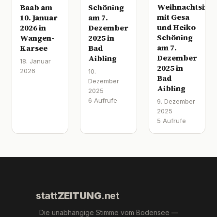
Weihnachtsinte
Baab am
Schöning
mit Gesa
10. Januar
am 7.
und Heiko
2026 in
Dezember
Schöning
Wangen-
2025 in
am 7.
Karsee
Bad
Dezember
Aibling
18. Januar
2025 in
2026
10.
Bad
Dezember
Aibling
2025
6 Aufrufe
9. Dezember
2025
5 Aufrufe
statt
ZEITUNG
.net
Die unabhängige Stimme vom Bodensee —