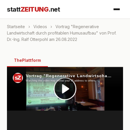
statt
ZEITUNG
.net
Startseite
›
Videos
›
Vortrag "Regenerative
Landwirtschaft durch profitablen Humusaufbau" von Prof.
Dr.-Ing. Ralf Otterpohl am 26.08.2022
ThePlattform