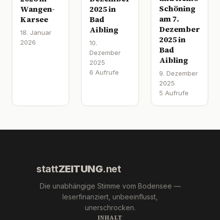
Schöning
Wangen-
2025 in
am 7.
Karsee
Bad
Dezember
Aibling
18. Januar
2025 in
2026
10.
Bad
Dezember
Aibling
2025
6 Aufrufe
9. Dezember
2025
5 Aufrufe
statt
ZEITUNG
.net
Die unabhängige Stimme vom Bodensee —
leserfinanziert, unbeeinflusst,
unerschrocken.
INHALT