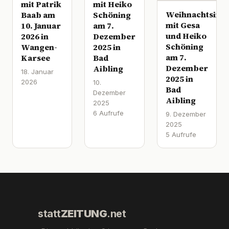
mit Patrik
mit Heiko
Weihnachtsinte
Baab am
Schöning
mit Gesa
10. Januar
am 7.
und Heiko
2026 in
Dezember
Schöning
Wangen-
2025 in
am 7.
Karsee
Bad
Dezember
Aibling
18. Januar
2025 in
2026
10.
Bad
Dezember
Aibling
2025
6 Aufrufe
9. Dezember
2025
5 Aufrufe
statt
ZEITUNG
.net