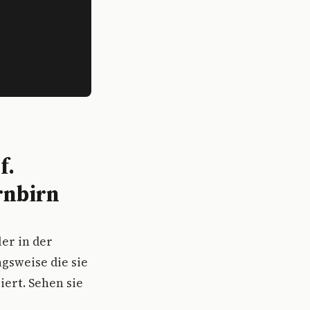
f.
rnbirn
ler in der
gsweise die sie
iert. Sehen sie