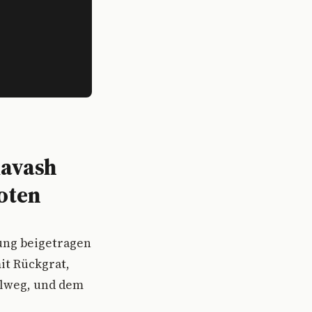
iavash
oten
dung beigetragen
it Rückgrat,
llweg, und dem