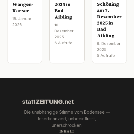
Schöning
Wangen-
2025 in
am 7.
Karsee
Bad
Dezember
Aibling
18. Januar
2025 in
2026
10.
Bad
Dezember
Aibling
2025
6 Aufrufe
9. Dezember
2025
5 Aufrufe
statt
ZEITUNG
.net
Die unabhängige Stimme vom Bodensee —
leserfinanziert, unbeeinflusst,
unerschrocken.
INHALT