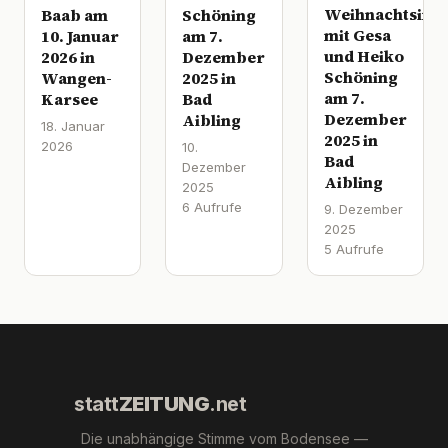
Weihnachtsinte
Baab am
Schöning
mit Gesa
10. Januar
am 7.
und Heiko
2026 in
Dezember
Schöning
Wangen-
2025 in
am 7.
Karsee
Bad
Dezember
Aibling
18. Januar
2025 in
2026
10.
Bad
Dezember
Aibling
2025
6 Aufrufe
9. Dezember
2025
5 Aufrufe
statt
ZEITUNG
.net
Die unabhängige Stimme vom Bodensee —