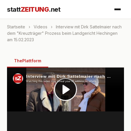
statt
ZEITUNG
.net
Startseite
›
Videos
›
Interview mit Dirk Sattelmaier nach
dem "Kreuzträger" Prozess beim Landgericht Hechingen
am 15.02.2023
ThePlattform