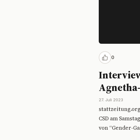
0
Intervie
Agnetha-
27. Juli 2023
stattzeitung.or
CSD am Samstag, 
von “Gender-Gag