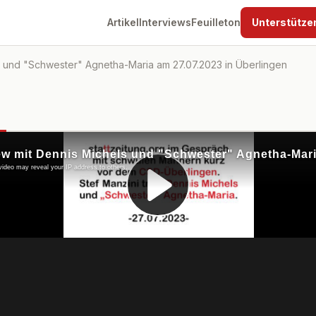
Artikel
Interviews
Feuilleton
Unterstütze
s und "Schwester" Agnetha-Maria am 27.07.2023 in Überlingen