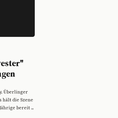
ester"
ngen
y. Überlinger
s hält die Szene
hrige bereit ...