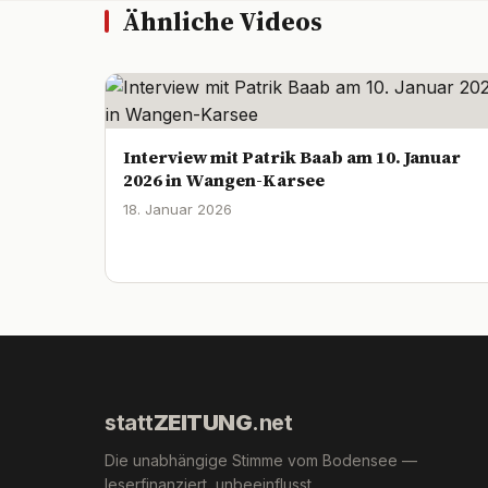
Ähnliche Videos
Interview mit Patrik Baab am 10. Januar
2026 in Wangen-Karsee
18. Januar 2026
statt
ZEITUNG
.net
Die unabhängige Stimme vom Bodensee —
leserfinanziert, unbeeinflusst,