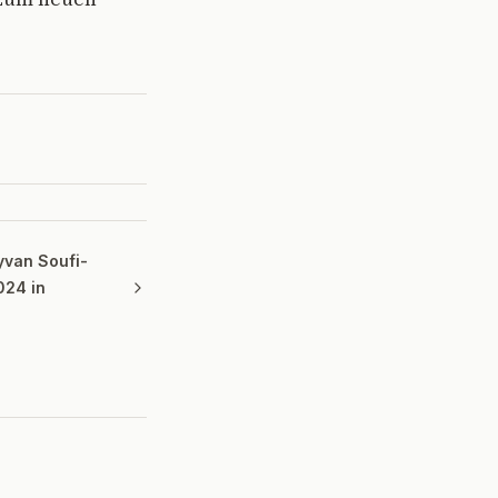
yvan Soufi-
024 in