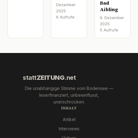
Bad
Dezember
Aibling
2025
6 Aufrufe
9. Dezember
2025
5 Aufrufe
statt
ZEITUNG
.net
Die unabhängige Stimme vom Bodensee —
leserfinanziert, unbeeinflusst,
unerschrocken.
INHALT
Artikel
Interviews
Videos