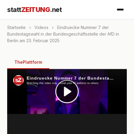
statt
ZEITUNG
.net
Startseite
›
Videos
›
Eindruecke Nummer 7 der
Bundestagswahl in der Bundesgeschäftsstelle der AfD in
Berlin am 23. Februar 2025
ThePlattform