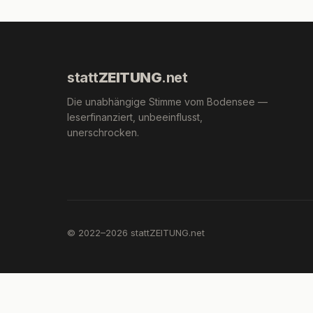
statt
ZEITUNG
.net
Die unabhängige Stimme vom Bodensee —
leserfinanziert, unbeeinflusst,
unerschrocken.
© 2022–2026 stattZEITUNG.net