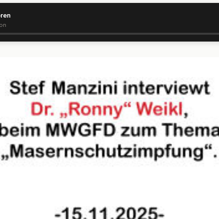
ören
ion