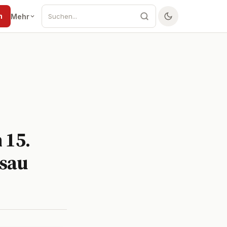
n
Mehr
 15.
ssau