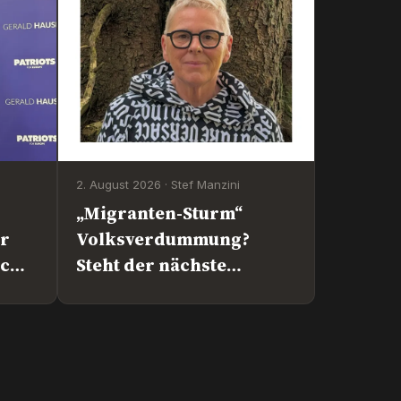
2. August 2026 · Stef Manzini
„Migranten-Sturm“
er
Volksverdummung?
rc
Steht der nächste
„Lockdown“ an?