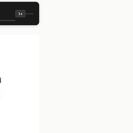
—:—
1x