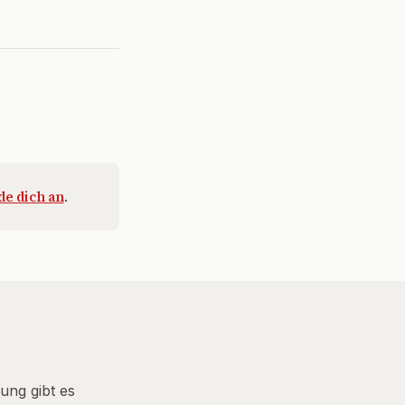
e dich an
.
ung gibt es