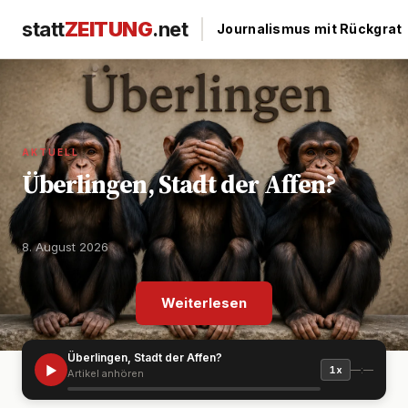
statt
ZEITUNG
.net
|
Journalismus mit Rückgrat
AKTUELL
Überlingen, Stadt der Affen?
8. August 2026
Weiterlesen
Überlingen, Stadt der Affen?
▶
—:—
1x
Artikel anhören