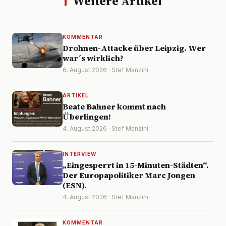
Weitere Artikel
KOMMENTAR
Drohnen-Attacke über Leipzig. Wer
war´s wirklich?
6. August 2026 · Stef Manzini
ARTIKEL
Beate Bahner kommt nach
Überlingen!
4. August 2026 · Stef Manzini
INTERVIEW
„Eingesperrt in 15-Minuten-Städten“.
Der Europapolitiker Marc Jongen
(ESN).
4. August 2026 · Stef Manzini
KOMMENTAR